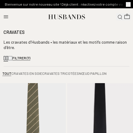
Bienvenue sur notre nouveau site ! Déjà client : réactivez votre compte via l'emai
CRAVATES
Les cravates d'Husbands • les matériaux et les motifs comme raison
d'être.
FILTRER
(7)
TOUT
CRAVATES EN SOIE
CRAVATES TRICOTÉES
NŒUD PAPILLON