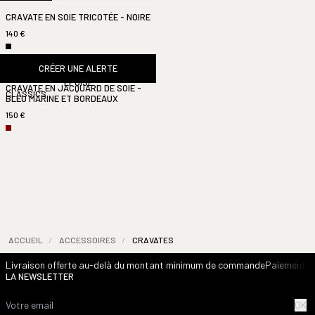
CRAVATE EN SOIE TRICOTÉE - NOIRE
140 €
CRÉER UNE ALERTE
ÉPUISÉ
CRAVATE EN JACQUARD DE SOIE -
CLASSICS
BLEU MARINE ET BORDEAUX
150 €
ACCUEIL
/
ACCESSOIRES
/
CRAVATES
Livraison offerte au-delà du montant minimum de commande
Paiement s
LA NEWSLETTER
OK