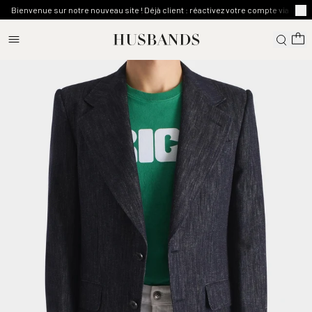
Bienvenue sur notre nouveau site ! Déjà client : réactivez votre compte via l'emai