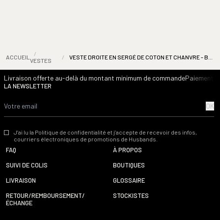
/
ACCUEIL
/
VESTE DROITE EN SERGÉ DE COTON ET CHANVRE - BLEUE INDIGO
VESTES
Livraison offerte au-delà du montant minimum de commande
Paiement s
LA NEWSLETTER
OK
J’ai lu la Politique de confidentialité et j’accepte de recevoir des infos,
courriers électroniques de promotions de Husbands.
FAQ
À PROPOS
SUIVI DE COLIS
BOUTIQUES
LIVRAISON
GLOSSAIRE
RETOUR/REMBOURSEMENT/
STOCKISTES
ÉCHANGE