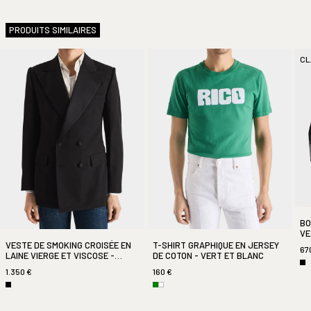
PRODUITS SIMILAIRES
CL
BO
VE
VESTE DE SMOKING CROISÉE EN
T-SHIRT GRAPHIQUE EN JERSEY
67
LAINE VIERGE ET VISCOSE -
DE COTON - VERT ET BLANC
NOIRE
1.350 €
160 €