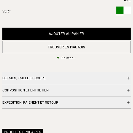
VERT
AJOUTER AU PANIER
TROUVER EN MAGASIN
En stock
DÉTAILS, TAILLE ET COUPE
COMPOSITION ET ENTRETIEN
Lundi
11h00 – 19h00
EXPÉDITION, PAIEMENT ET RETOUR
Mardi
11h00 – 19h00
Mercredi
11h00 – 19h00
Jeudi
11h00 – 19h00
Vendredi
11h00 – 19h00
Samedi
11h00 – 19h00
PRODUITS SIMILAIRES