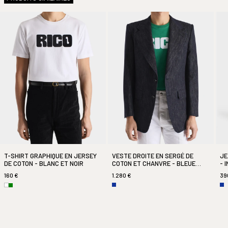
Dimanche
Fermé
En stock
T-SHIRT GRAPHIQUE EN JERSEY
VESTE DROITE EN SERGÉ DE
JE
DE COTON - BLANC ET NOIR
COTON ET CHANVRE - BLEUE
- 
INDIGO
160 €
1.280 €
39