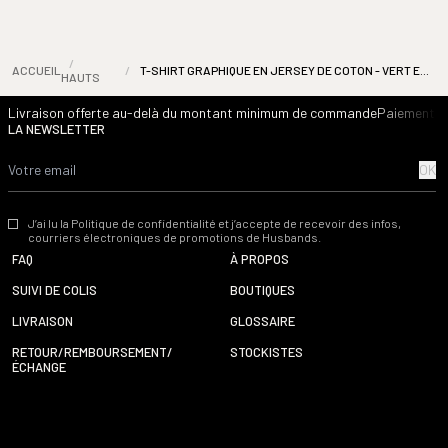
/
ACCUEIL
/
T-SHIRT GRAPHIQUE EN JERSEY DE COTON - VERT ET BLANC
HAUTS
Livraison offerte au-delà du montant minimum de commande
Paiement s
LA NEWSLETTER
OK
J’ai lu la Politique de confidentialité et j’accepte de recevoir des infos,
courriers électroniques de promotions de Husbands.
FAQ
À PROPOS
SUIVI DE COLIS
BOUTIQUES
LIVRAISON
GLOSSAIRE
RETOUR/REMBOURSEMENT/
STOCKISTES
ÉCHANGE