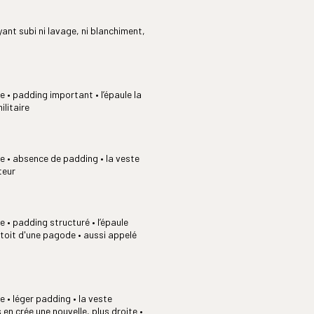
ayant subi ni lavage, ni blanchiment,
 • padding important • l’épaule la
ilitaire
e • absence de padding • la veste
teur
 • padding structuré • l’épaule
 toit d'une pagode • aussi appelé
 • léger padding • la veste
 en crée une nouvelle, plus droite •