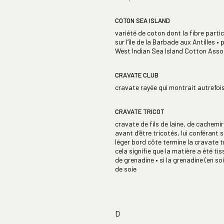
COTON SEA ISLAND
variété de coton dont la fibre partic
sur l’île de la Barbade aux Antilles • 
West Indian Sea Island Cotton Asso
CRAVATE CLUB
cravate rayée qui montrait autrefoi
CRAVATE TRICOT
cravate de fils de laine, de cachemi
avant d’être tricotés, lui conférant s
léger bord côte termine la cravate tri
cela signifie que la matière a été tiss
de grenadine • si la grenadine (en soi
de soie
D