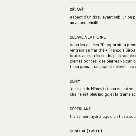
DÉLAVÉ
aspect d'un tissu ayant subi un ou p
un aspect vieilli
DÉLAVÉ À LA PIERRE
dans les années 70 apparaît la prem
l’entreprise Marithé + François Girba
brute, alors très rigide, plus souple 
pierres ponces (des pierres volcaniq
tissu prenait un aspect délavé, usé et
DENIM
(de toile de Nîmes) • tissu de coton 
chaîne est bleu indigo et la trame é
DÉPERLANT
traitement hydrofuge d'un tissu pour
DONEGAL (TWEED)