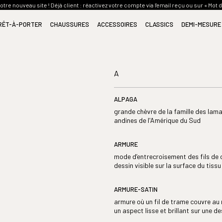
re nouveau site ! Déjà client : réactivez votre compte via l'email reçu ou sur « Mot 
RÊT-À-PORTER
CHAUSSURES
ACCESSOIRES
CLASSICS
DEMI-MESURE
(116)
(24)
(12)
COSTUMES
BOTTINES
CRAVATES
COSTUMES CLASSICS
CULTURE
VESTES
MOCASSINS
CEINTURES
VESTES CLASSICS
SAVOIR-FAIRE
A
CHEMISES
PETITE MAROQUINERIE
MANTEAUX CLASSICS
STYLE
PANTALONS
ÉCHARPES ET FOULARDS
PANTALON CLASSICS
ALPAGA
BLOUSONS
CARTE CADEAU
CHEMISE CLASSICS
grande chèvre de la famille des lam
MANTEAUX
DENIM CLASSICS
andines de l'Amérique du Sud
MAILLES
MAILLES CLASSICS
DENIM
CHAUSSURES CLASSICS
ARMURE
HAUTS
ACCESSOIRES CLASSICS
mode d’entrecroisement des fils de 
SOIRÉE
dessin visible sur la surface du tissu
ARMURE-SATIN
armure où un fil de trame couvre au 
un aspect lisse et brillant sur une d