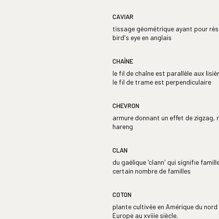
CAVIAR
tissage géométrique ayant pour rés
bird's eye en anglais
CHAÎNE
le fil de chaîne est parallèle aux lis
le fil de trame est perpendiculaire
CHEVRON
armure donnant un effet de zigzag, r
hareng
CLAN
du gaélique 'clann' qui signifie famil
certain nombre de familles
COTON
plante cultivée en Amérique du nord d
Europe au xviiie siècle.