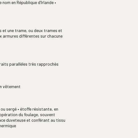
nom en République d’Irlande •
es et une trame, ou deux trames et
ux armures différentes sur chacune
traits parallèles très rapprochés
’un vêtement
 ou sergé • étoffe résistante, en
'opération du foulage, souvent
face duveteuse et conférant au tissu
thermique