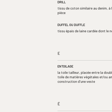
DRILL
tissu de coton similaire au denim, à la
pièce
DUFFEL OU DUFFLE
tissu épais de laine cardée dont le n
E
ENTOILAGE
la toile tailleur, placée entre la doub
toile de matières végétales et/ou a
construction d'une veste
É