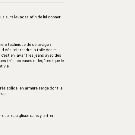
lusieurs lavages afin de lui donner
ière technique de délavage :
ud désirait rendre la toile denim
• c’est en lavant les jeans avec des
ues très poreuses et légères) que le
 vieilli
très solide, en armure sergé dont la
crue
 que l'eau glisse sans y entrer