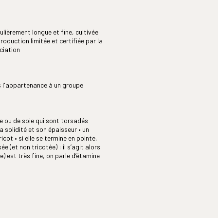
ulièrement longue et fine, cultivée
production limitée et certifiée par la
ciation
s l'appartenance à un groupe
re ou de soie qui sont torsadés
a solidité et son épaisseur • un
cot • si elle se termine en pointe,
ée (et non tricotée) : il s’agit alors
e) est très fine, on parle d’étamine