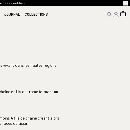
de passe oublié ».
JOURNAL
COLLECTIONS
(19)
(10)
(7)
(7)
(17)
(2)
(8)
(3)
(31)
(2)
(7)
(10)
(3)
(1)
(2)
(6)
(1)
as vivant dans les hautes régions
(11)
(4)
(9)
(1)
(11)
(2)
(9)
(6)
chaîne et fils de trame formant un
moins 4 fils de chaîne créant alors
es faces du tissu