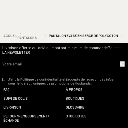
/
ACCUEIL
/
PANTALON ÉVASÉ EN SERGÉ DE POLYCOTON - NOIR
PANTALONS
Livraison offerte au-delà du montant minimum de commande
Paiement s
LA NEWSLETTER
OK
J’ai lu la Politique de confidentialité et j’accepte de recevoir des infos,
courriers électroniques de promotions de Husbands.
FAQ
À PROPOS
SUIVI DE COLIS
BOUTIQUES
LIVRAISON
GLOSSAIRE
RETOUR/REMBOURSEMENT/
STOCKISTES
ÉCHANGE