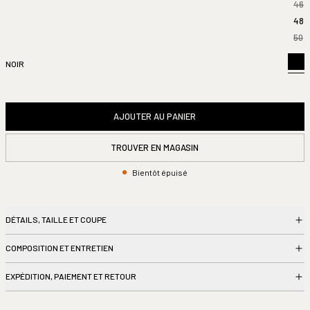
46
48
50
NOIR
AJOUTER AU PANIER
TROUVER EN MAGASIN
Bientôt épuisé
DÉTAILS, TAILLE ET COUPE
COMPOSITION ET ENTRETIEN
Lundi
11h00 – 19h00
Mardi
11h00 – 19h00
EXPÉDITION, PAIEMENT ET RETOUR
Mercredi
11h00 – 19h00
Jeudi
11h00 – 19h00
Vendredi
11h00 – 19h00