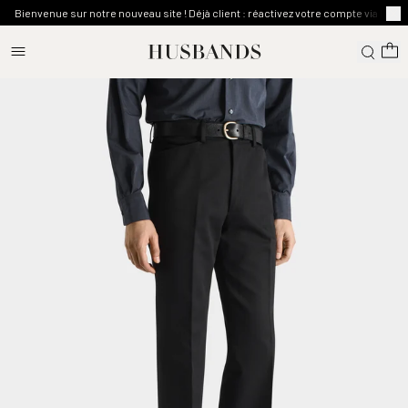
Bienvenue sur notre nouveau site ! Déjà client : réactivez votre compte via l'emai