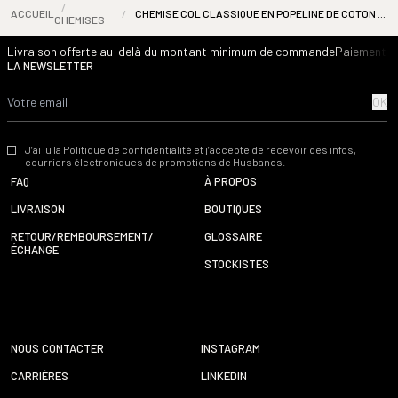
/
ACCUEIL
/
CHEMISE COL CLASSIQUE EN POPELINE DE COTON - BLEU CIEL
CHEMISES
Livraison offerte au-delà du montant minimum de commande
Paiement s
LA NEWSLETTER
OK
J’ai lu la Politique de confidentialité et j’accepte de recevoir des infos,
courriers électroniques de promotions de Husbands.
FAQ
À PROPOS
LIVRAISON
BOUTIQUES
RETOUR/REMBOURSEMENT/
GLOSSAIRE
ÉCHANGE
STOCKISTES
NOUS CONTACTER
INSTAGRAM
CARRIÈRES
LINKEDIN