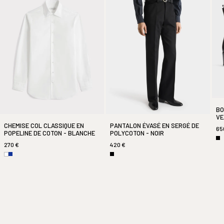
BO
VE
CHEMISE COL CLASSIQUE EN
PANTALON ÉVASÉ EN SERGÉ DE
65
POPELINE DE COTON - BLANCHE
POLYCOTON - NOIR
270 €
420 €